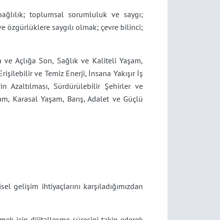
bağlılık; toplumsal sorumluluk ve saygı;
ve özgürlüklere saygılı olmak; çevre bilinci;
 ve Açlığa Son, Sağlık ve Kaliteli Yaşam,
rişilebilir ve Temiz Enerji, İnsana Yakışır İş
in Azaltılması, Sürdürülebilir Şehirler ve
am, Karasal Yaşam, Barış, Adalet ve Güçlü
isel gelişim ihtiyaçlarını karşıladığımızdan
tmek için dijitalleşme sürecini takip ederek