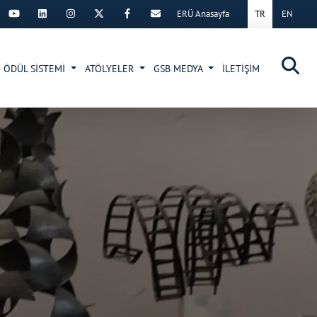
ERÜ Anasayfa
TR
EN
×
ÖDÜL SİSTEMİ
ATÖLYELER
GSB MEDYA
İLETİŞİM