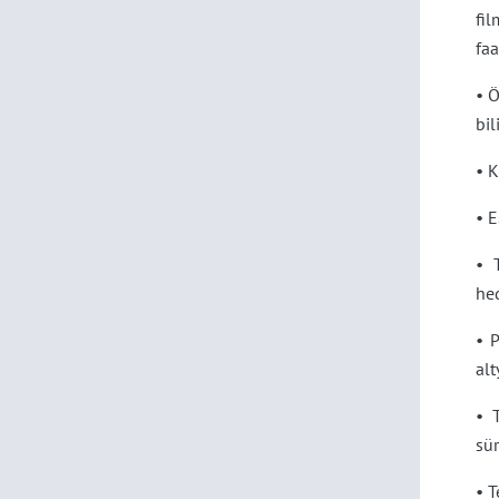
fil
faa
• Ö
bil
• K
• E
• 
hed
• P
alt
• 
sür
• 