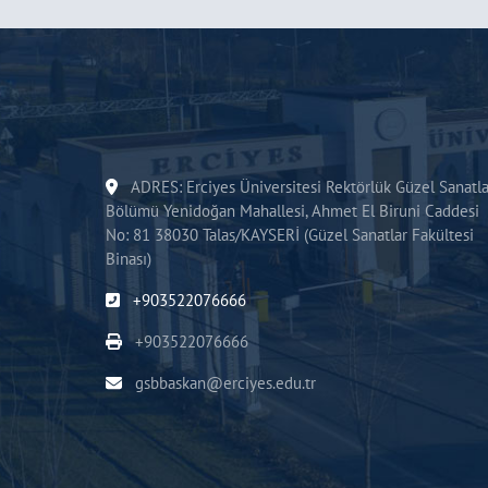
ADRES: Erciyes Üniversitesi Rektörlük Güzel Sanatla
Bölümü Yenidoğan Mahallesi, Ahmet El Biruni Caddesi
No: 81 38030 Talas/KAYSERİ (Güzel Sanatlar Fakültesi
Binası)
+903522076666
+903522076666
gsbbaskan@erciyes.edu.tr