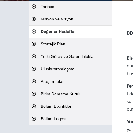
Tarihçe
Misyon ve Vizyon
Değerler Hedefler
DE
Stratejik Plan
Yetki Görev ve Sorumluluklar
Bir
dü
Uluslararasılaşma
ho
Araştırmalar
Pe
li
Birim Danışma Kurulu
sür
Bölüm Etkinlikleri
olm
Bölüm Logosu
Yö
yön