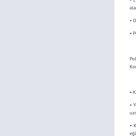
ala
• D
• P
Pol
Kon
• K
• Y
uzm
• K
eği