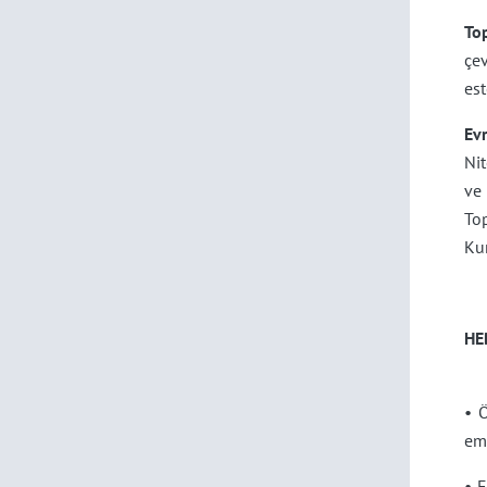
To
çev
est
Ev
Nit
ve
To
Kur
HE
• Ö
emi
• E