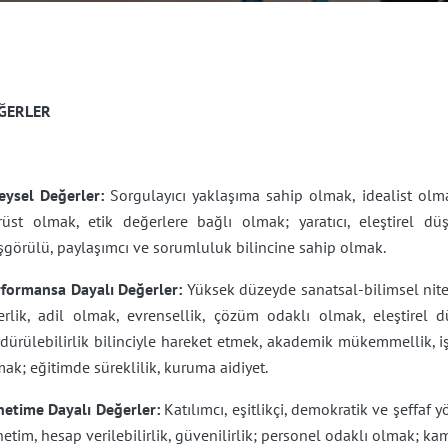
ĞERLER
eysel Değerler:
Sorgulayıcı yaklaşıma sahip olmak, idealist olmak,
rüst olmak, etik değerlere bağlı olmak; yaratıcı, eleştirel d
şgörülü, paylaşımcı ve sorumluluk bilincine sahip olmak.
rformansa Dayalı Değerler:
Yüksek düzeyde sanatsal-bilimsel nitel
derlik, adil olmak, evrensellik, çözüm odaklı olmak, eleştirel
dürülebilirlik bilinciyle hareket etmek, akademik mükemmellik, iş
ak; eğitimde süreklilik, kuruma aidiyet.
netime Dayalı Değerler:
Katılımcı, eşitlikçi, demokratik ve şeffaf 
etim, hesap verilebilirlik, güvenilirlik; personel odaklı olmak; ka