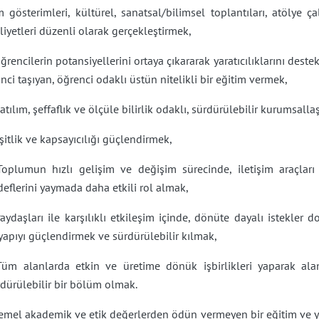
m gösterimleri, kültürel, sanatsal/bilimsel toplantıları, atölye ç
liyetleri düzenli olarak gerçekleştirmek,
ğrencilerin potansiyellerini ortaya çıkararak yaratıcılıklarını des
inci taşıyan, öğrenci odaklı üstün nitelikli bir eğitim vermek,
atılım, şeffaflık ve ölçüle bilirlik odaklı, sürdürülebilir kurumsall
şitlik ve kapsayıcılığı güçlendirmek,
Toplumun hızlı gelişim ve değişim sürecinde, iletişim araçla
eflerini yaymada daha etkili rol almak,
aydaşları ile karşılıklı etkileşim içinde, dönüte dayalı istekler
yapıyı güçlendirmek ve sürdürülebilir kılmak,
Tüm alanlarda etkin ve üretime dönük işbirlikleri yaparak al
dürülebilir bir bölüm olmak.
Temel akademik ve etik değerlerden ödün vermeyen bir eğitim ve