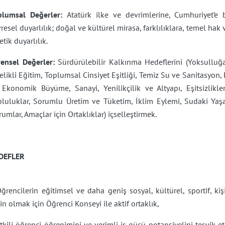
plumsal Değerler:
Atatürk ilke ve devrimlerine, Cumhuriyet’e 
resel duyarlılık; doğal ve kültürel mirasa, farklılıklara, temel hak 
etik duyarlılık.
rensel Değerler:
Sürdürülebilir Kalkınma Hedeflerini (Yoksulluğa
elikli Eğitim, Toplumsal Cinsiyet Eşitliği, Temiz Su ve Sanitasyon, E
 Ekonomik Büyüme, Sanayi, Yenilikçilik ve Altyapı, Eşitsizlikler
pluluklar, Sorumlu Üretim ve Tüketim, İklim Eylemi, Sudaki Yaş
umlar, Amaçlar için Ortaklıklar) içselleştirmek.
DEFLER
ğrencilerin eğitimsel ve daha geniş sosyal, kültürel, sportif, kiş
n olmak için Öğrenci Konseyi ile aktif ortaklık,
tkili öğrenci öğrenimini ve verimli iş gücü potansiyelini teşvik e