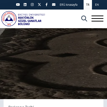
ERÜ Anasayfa
TR
EN
×