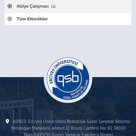
Atölye Çalışması
(1)
Tüm Etkinlikler
ADRES: Erciyes Üniversitesi Rektörlük Güzel Sanatlar Bölümü
Yenidoğan Mahallesi, Ahmet El Biruni Caddesi No: 81 38030
Talas/KAYSERİ (Güzel Sanatlar Fakültesi Binası)